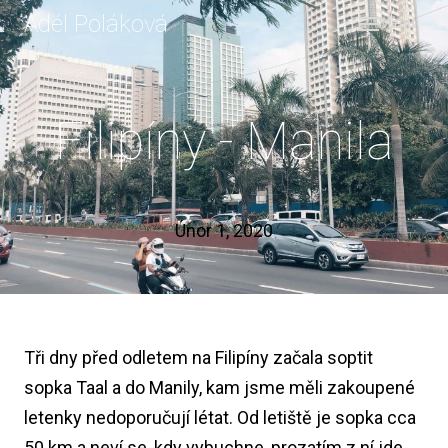
Adél Poláková
Menu
BLOG
O MN
CEST
Filipíny - Manila
KONT
Únor 1, 2020
Tři dny před odletem na Filipíny začala soptit
sopka Taal a do Manily, kam jsme měli zakoupené
letenky nedoporučují létat. Od letiště je sopka cca
50 km a neví se, kdy vybuchne, prozatím z ní jde