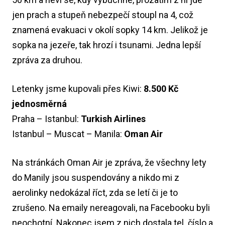
jen prach a stupeň nebezpečí stoupl na 4, což
znamená evakuaci v okolí sopky 14 km. Jelikož je
sopka na jezeře, tak hrozí i tsunami. Jedna lepší
zpráva za druhou.
Letenky jsme kupovali přes Kiwi:
8.500 Kč
jednosměrná
Praha – Istanbul:
Turkish Airlines
Istanbul – Muscat – Manila:
Oman Air
Na stránkách Oman Air je zpráva, že všechny lety
do Manily jsou suspendovány a nikdo mi z
aerolinky nedokázal říct, zda se letí či je to
zrušeno. Na emaily nereagovali, na Facebooku byli
neochotní. Nakonec jsem z nich dostala tel. číslo a