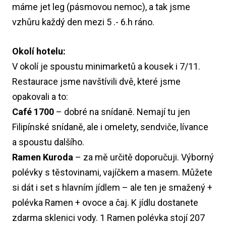
máme jet leg (pásmovou nemoc), a tak jsme
vzhůru každý den mezi 5 .- 6.h ráno.
Okolí hotelu:
V okolí je spoustu minimarketů a kousek i 7/11.
Restaurace jsme navštívili dvě, které jsme
opakovali a to:
Café 1700
– dobré na snídaně. Nemají tu jen
Filipínské snídaně, ale i omelety, sendviče, lívance
a spoustu dalšího.
Ramen Kuroda
– za mě určitě doporučuji. Výborný
polévky s těstovinami, vajíčkem a masem. Můžete
si dát i set s hlavním jídlem – ale ten je smažený +
polévka Ramen + ovoce a čaj. K jídlu dostanete
zdarma sklenici vody. 1 Ramen polévka stojí 207