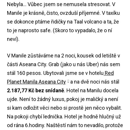
Nebyla… Vůbec jsem se nemusela stresovat. V
Manile je krásně, čisto, ovzduší příjemné. V taxíku
se dokonce ptáme řidičky na Taal volcano a ta, že
to je naprosto safe. (Skoro to vypadalo, že o ní
neví).
V Manile zůstáváme na 2 noci, kousek od letiště v
části Aseana City. Grab (jako u nás Uber) nás sem
stál 160 pesos. Ubytovali jsme se v hotelu
Red
Planet Manila Aseana City
a na dvě noci nás stál
2.187,77 Kč bez snídaně
. Hotel na Manilu docela
ujde. Není to žádný luxus, pokoj je maličký a není
si kam odložit věci nebo si prostě jen něco vybalit.
Na pokoji chybí lednička. Hotel je hodně hlučný už
od rána 6.hodiny. Naštěstí nám to nevadilo, protože