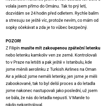
volala jsem přímo do Ománu. Tak to prý letí,
dozvídám se 24 hodin před odletem. Rychle balím
a stresuju se ještě víc, protože nevím, co mám od
sopky očekávat a zda je to vůbec bezpečný.
POZOR!
Z Filipín
musíte mít zakoupenou zpáteční letenku
nebo letenku kamkoliv ven ze země. Kontrolovali
to v Praze na letišti a pak ještě v Istanbulu, kde
jsme měnili aerolinku z Turkish Airlines na Oman
Air a jelikož jsme neměli letenky, jen jsme je měli
zabookované, tak to byl delší proces a do letadla
jsme nakonec nastupovali jako poslední, už jsem
se bála, že nás do letadla nepustí. V Manile to
nikdo nekontroloval.