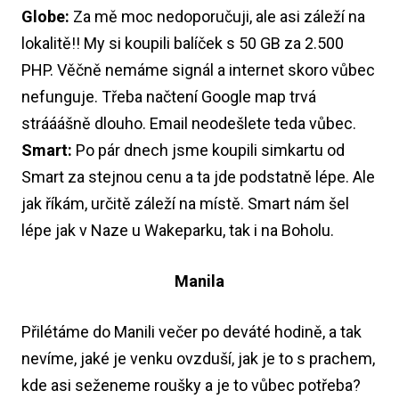
Globe:
Za mě moc nedoporučuji, ale asi záleží na
lokalitě!! My si koupili balíček s 50 GB za 2.500
PHP. Věčně nemáme signál a internet skoro vůbec
nefunguje. Třeba načtení Google map trvá
strááášně dlouho. Email neodešlete teda vůbec.
Smart:
Po pár dnech jsme koupili simkartu od
Smart za stejnou cenu a ta jde podstatně lépe. Ale
jak říkám, určitě záleží na místě. Smart nám šel
lépe jak v Naze u Wakeparku, tak i na Boholu.
Manila
Přilétáme do Manili večer po deváté hodině, a tak
nevíme, jaké je venku ovzduší, jak je to s prachem,
kde asi seženeme roušky a je to vůbec potřeba?